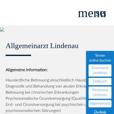
menu
sear
Suchbegriffe
SUCHEN
Allgemeinarzt Lindenau
Termin
online buchen
Frauenarzt
Allgemeine Information:
Lindenau
Hausärztliche Betreuung einschließlich Hausbesuche
Delitzsch
Diagnostik und Behandlung von akuten Erkrankungen
Kinderarzt
Betreuung bei chronischen Erkrankungen
Lindenau
Psychosomatische Grundversorgung (Qualifikation für die
Allgemeinarzt
Erst- und Grundversorgung bei psychischen und
psychosomatischen Störungen)